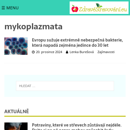
☰ MENU
mykoplazmata
Evropu sužuje extrémně nebezpečná bakterie,
která napadá zejména jedince do 30 let
20. prosince 2024
Lenka Burešová
Zajímavosti
AKTUÁLNĚ
Potraviny, které ve střevech zůstávají nejdéle.