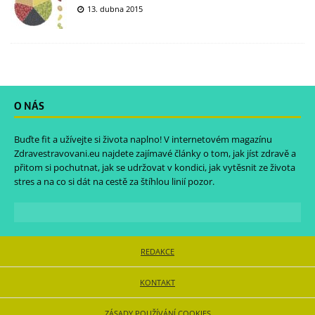
13. dubna 2015
O NÁS
Buďte fit a užívejte si života naplno! V internetovém magazínu
Zdravestravovani.eu
najdete zajímavé články o tom, jak jíst zdravě a
přitom si pochutnat, jak se udržovat v kondici, jak vytěsnit ze života
stres a na co si dát na cestě za štíhlou linií pozor.
REDAKCE
KONTAKT
ZÁSADY POUŽÍVÁNÍ COOKIES