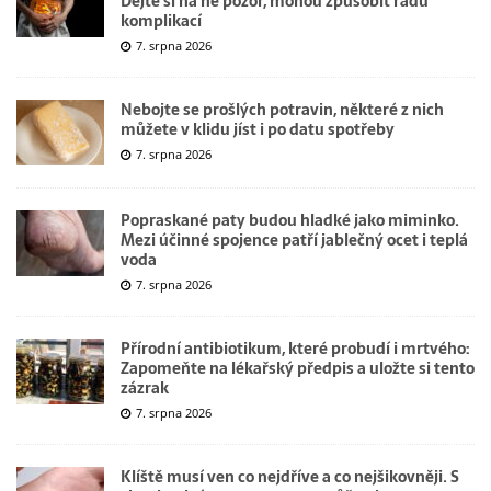
Dejte si na ně pozor, mohou způsobit řadu
komplikací
7. srpna 2026
Nebojte se prošlých potravin, některé z nich
můžete v klidu jíst i po datu spotřeby
7. srpna 2026
Popraskané paty budou hladké jako miminko.
Mezi účinné spojence patří jablečný ocet i teplá
voda
7. srpna 2026
Přírodní antibiotikum, které probudí i mrtvého:
Zapomeňte na lékařský předpis a uložte si tento
zázrak
7. srpna 2026
Klíště musí ven co nejdříve a co nejšikovněji. S