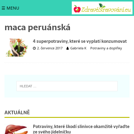
☰ MENU
maca peruánská
4 superpotraviny, které se vyplatí konzumovat
2. července 2017
Gabriela K
Potraviny a doplňky
AKTUÁLNĚ
Potraviny, které škodí slinivce okamžitě vyřaďte
ze svého jídelníčku