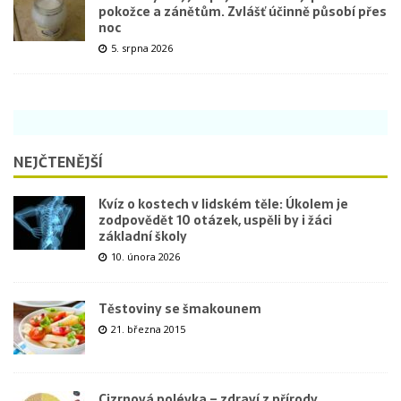
pokožce a zánětům. Zvlášť účinně působí přes
noc
5. srpna 2026
NEJČTENĚJŠÍ
Kvíz o kostech v lidském těle: Úkolem je
zodpovědět 10 otázek, uspěli by i žáci
základní školy
10. února 2026
Těstoviny se šmakounem
21. března 2015
Cizrnová polévka – zdraví z přírody