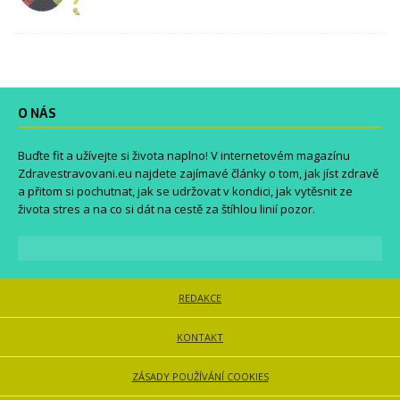
O NÁS
Buďte fit a užívejte si života naplno! V internetovém magazínu
Zdravestravovani.eu
najdete zajímavé články o tom, jak jíst zdravě
a přitom si pochutnat, jak se udržovat v kondici, jak vytěsnit ze
života stres a na co si dát na cestě za štíhlou linií pozor.
REDAKCE
KONTAKT
ZÁSADY POUŽÍVÁNÍ COOKIES