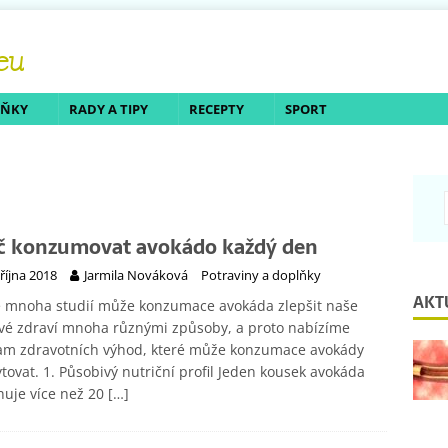
LŇKY
RADY A TIPY
RECEPTY
SPORT
č konzumovat avokádo každý den
 října 2018
Jarmila Nováková
Potraviny a doplňky
AKT
e mnoha studií může konzumace avokáda zlepšit naše
vé zdraví mnoha různými způsoby, a proto nabízíme
am zdravotních výhod, které může konzumace avokády
tovat. 1. Působivý nutriční profil Jeden kousek avokáda
uje více než 20
[…]