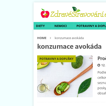
DIETY
NEMOCI
POTRAVINY A DOP
HOME
konzumace avokáda
konzumace avokáda
Pro
POTRAVINY A DOPLŇKY
12.
Podl
celko
sezn
posky
obsah