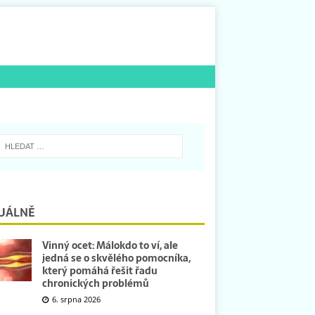
UÁLNĚ
Vinný ocet: Málokdo to ví, ale
jedná se o skvělého pomocníka,
který pomáhá řešit řadu
chronických problémů
6. srpna 2026