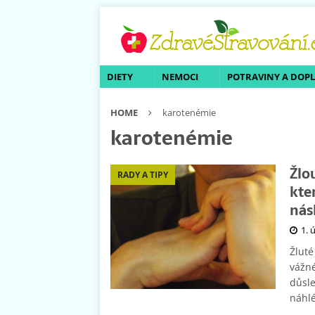
DIETY
NEMOCI
POTRAVINY A DOP
HOME
karotenémie
karotenémie
Žlo
RADY A TIPY
kter
nás
1. 
Žlut
vážné
důsle
náhlé