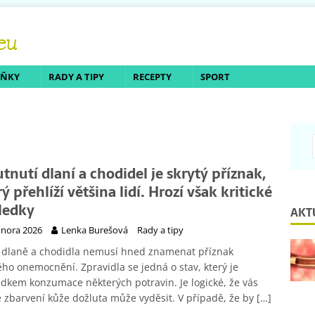
LŇKY
RADY A TIPY
RECEPTY
SPORT
utnutí dlaní a chodidel je skrytý příznak,
ý přehlíží většina lidí. Hrozí však kritické
ledky
AKT
února 2026
Lenka Burešová
Rady a tipy
é dlaně a chodidla nemusí hned znamenat příznak
ho onemocnění. Zpravidla se jedná o stav, který je
dkem konzumace některých potravin. Je logické, že vás
 zbarvení kůže dožluta může vyděsit. V případě, že by
[…]