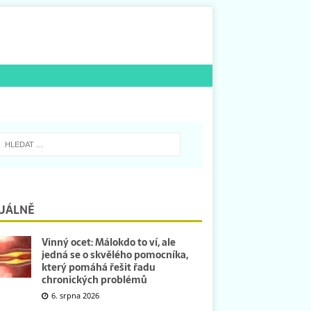
UÁLNĚ
Vinný ocet: Málokdo to ví, ale
jedná se o skvělého pomocníka,
který pomáhá řešit řadu
chronických problémů
6. srpna 2026