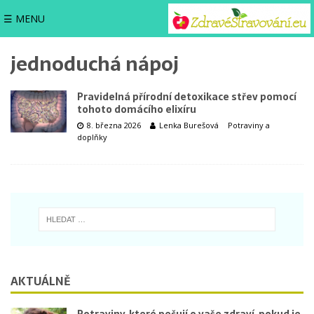
☰ MENU
jednoduchá nápoj
Pravidelná přírodní detoxikace střev pomocí
tohoto domácího elixíru
8. března 2026
Lenka Burešová
Potraviny a
doplňky
AKTUÁLNĚ
Potraviny, které pečují o vaše zdraví, pokud je