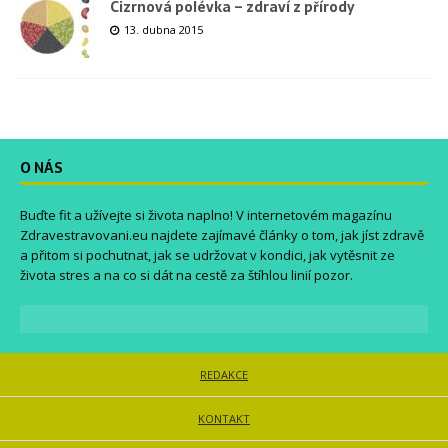
Cizrnová polévka – zdraví z přírody
13. dubna 2015
O NÁS
Buďte fit a užívejte si života naplno! V internetovém magazínu
Zdravestravovani.eu
najdete zajímavé články o tom, jak jíst zdravě
a přitom si pochutnat, jak se udržovat v kondici, jak vytěsnit ze
života stres a na co si dát na cestě za štíhlou linií pozor.
REDAKCE
KONTAKT