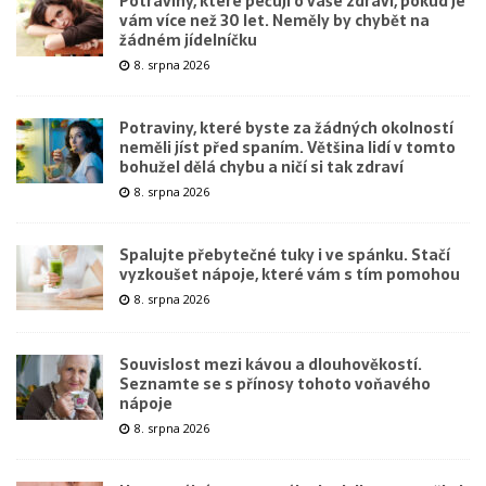
Potraviny, které pečují o vaše zdraví, pokud je
vám více než 30 let. Neměly by chybět na
žádném jídelníčku
8. srpna 2026
Potraviny, které byste za žádných okolností
neměli jíst před spaním. Většina lidí v tomto
bohužel dělá chybu a ničí si tak zdraví
8. srpna 2026
Spalujte přebytečné tuky i ve spánku. Stačí
vyzkoušet nápoje, které vám s tím pomohou
8. srpna 2026
Souvislost mezi kávou a dlouhověkostí.
Seznamte se s přínosy tohoto voňavého
nápoje
8. srpna 2026