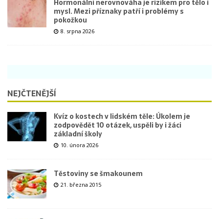
Hormonální nerovnováha je rizikem pro tělo i
mysl. Mezi příznaky patří i problémy s
pokožkou
8. srpna 2026
NEJČTENĚJŠÍ
Kvíz o kostech v lidském těle: Úkolem je
zodpovědět 10 otázek, uspěli by i žáci
základní školy
10. února 2026
Těstoviny se šmakounem
21. března 2015