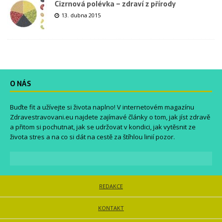
Cizrnová polévka – zdraví z přírody
13. dubna 2015
O NÁS
Buďte fit a užívejte si života naplno! V internetovém magazínu
Zdravestravovani.eu
najdete zajímavé články o tom, jak jíst zdravě
a přitom si pochutnat, jak se udržovat v kondici, jak vytěsnit ze
života stres a na co si dát na cestě za štíhlou linií pozor.
REDAKCE
KONTAKT