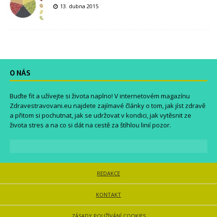
13. dubna 2015
O NÁS
Buďte fit a užívejte si života naplno! V internetovém magazínu
Zdravestravovani.eu
najdete zajímavé články o tom, jak jíst zdravě
a přitom si pochutnat, jak se udržovat v kondici, jak vytěsnit ze
života stres a na co si dát na cestě za štíhlou linií pozor.
REDAKCE
KONTAKT
ZÁSADY POUŽÍVÁNÍ COOKIES