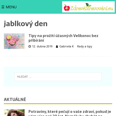
☰ MENU
jablkový den
Tipy na prožití úžasných Velikonoc bez
přibírání
12. dubna 2019
Gabriela K
Rady a tipy
AKTUÁLNĚ
Potraviny, které pečují o vaše zdraví, pokud je