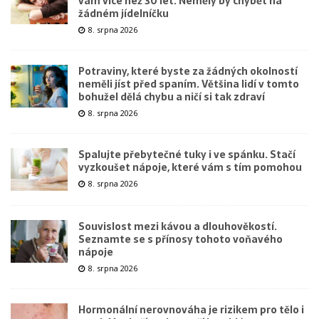
vám více než 30 let. Neměly by chybět na
žádném jídelníčku
8. srpna 2026
Potraviny, které byste za žádných okolností
neměli jíst před spaním. Většina lidí v tomto
bohužel dělá chybu a ničí si tak zdraví
8. srpna 2026
Spalujte přebytečné tuky i ve spánku. Stačí
vyzkoušet nápoje, které vám s tím pomohou
8. srpna 2026
Souvislost mezi kávou a dlouhověkostí.
Seznamte se s přínosy tohoto voňavého
nápoje
8. srpna 2026
Hormonální nerovnováha je rizikem pro tělo i