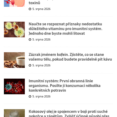
toxinů
5. srpna 2026
Naučte se rozpoznat příznaky nedostatku
důležitého vitamínu pro imunitní systém.
Jednoho dne byste mohli litovat
5. srpna 2026
Zázrak jménem kofein. Zjistěte, co se stane
vašemu tělu, pokud budete pravidelně pít kávu
5. srpna 2026
Imunitní systém: První obranná linie
organismu. Posilte ji konzumací několika
konkrétních potravin
5. srpna 2026
Kokosový olej je spojencem v boji proti suché
pokožce a zánětům. Zvlášť účinně působí přes