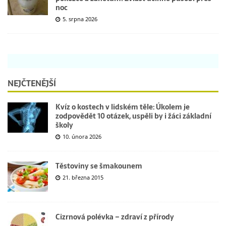
noc
5. srpna 2026
NEJČTENĚJŠÍ
Kvíz o kostech v lidském těle: Úkolem je
zodpovědět 10 otázek, uspěli by i žáci základní
školy
10. února 2026
Těstoviny se šmakounem
21. března 2015
Cizrnová polévka – zdraví z přírody