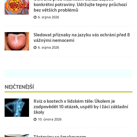
konkrétní potraviny. Udržujte tepny průchozí
bez větších problémů
6. srpna 2026
Sledovat příznaky na jazyku vás ochrání před 8
vážnými nemocemi
6. srpna 2026
NEJČTENĚJŠÍ
Kvíz o kostech v lidském těle: Úkolem je
zodpovědět 10 otázek, uspěli by i žáci základní
školy
10. února 2026
Těstoviny se šmakounem