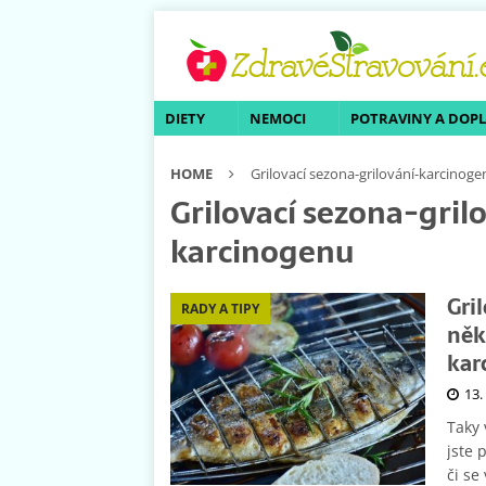
DIETY
NEMOCI
POTRAVINY A DOP
HOME
Grilovací sezona-grilování-karcinog
Grilovací sezona-gril
karcinogenu
Gri
RADY A TIPY
něk
kar
13.
Taky 
jste 
či se