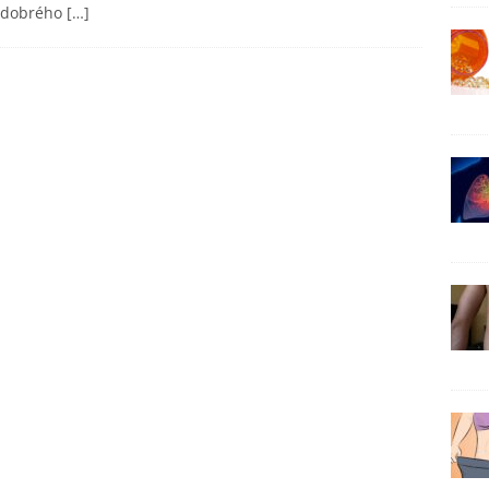
 dobrého
[…]