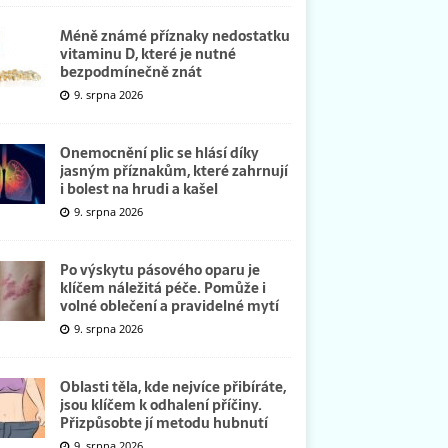
Méně známé příznaky nedostatku
vitaminu D, které je nutné
bezpodmínečně znát
9. srpna 2026
Onemocnění plic se hlásí díky
jasným příznakům, které zahrnují
i bolest na hrudi a kašel
9. srpna 2026
Po výskytu pásového oparu je
klíčem náležitá péče. Pomůže i
volné oblečení a pravidelné mytí
9. srpna 2026
Oblasti těla, kde nejvíce přibíráte,
jsou klíčem k odhalení příčiny.
Přizpůsobte jí metodu hubnutí
9. srpna 2026