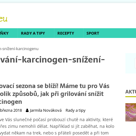
LŇKY
RADY A TIPY
RECEPTY
SPORT
en-snížení-karcinogenu
ování-karcinogen-snížení-
lovací sezona se blíží! Máme tu pro Vás
AKT
olik způsobů, jak při grilování snížit
cinogen
 března 2018
Jarmila Nováková
Rady a tipy
ve Vás slunečné počasí probouzí chutě na aktivity, které
přes zimu nemohli dělat. Například si jít zaběhat, na kolo
 vydat někam na trek, nebo s přáteli posedět a při tom