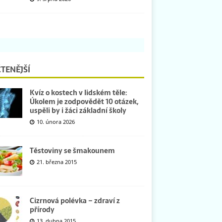
TENĚJŠÍ
Kvíz o kostech v lidském těle:
Úkolem je zodpovědět 10 otázek,
uspěli by i žáci základní školy
10. února 2026
Těstoviny se šmakounem
21. března 2015
Cizrnová polévka – zdraví z
přírody
13. dubna 2015