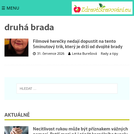
☰ MENU
druhá brada
Filmové herečky nedají dopustit na tento
5minutový trik, který je drží od dvojité brady
31. července 2026
Lenka Burešová
Rady a tipy
AKTUÁLNĚ
Necitlivost rukou může být příznakem vážných