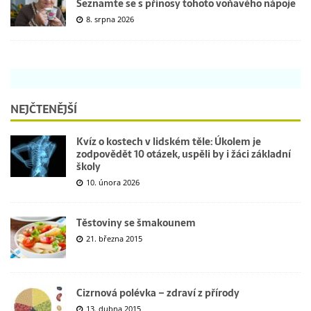
Seznamte se s přínosy tohoto voňavého nápoje
8. srpna 2026
NEJČTENĚJŠÍ
Kvíz o kostech v lidském těle: Úkolem je
zodpovědět 10 otázek, uspěli by i žáci základní
školy
10. února 2026
Těstoviny se šmakounem
21. března 2015
Cizrnová polévka – zdraví z přírody
13. dubna 2015