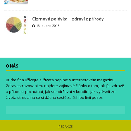
Cizrnová polévka – zdraví z přírody
13. dubna 2015
O NÁS
Buďte fit a užívejte si života naplno! V internetovém magazínu
Zdravestravovani.eu
najdete zajímavé články o tom, jak jíst zdravě
a přitom si pochutnat, jak se udržovat v kondici, jak vytěsnit ze
života stres a na co si dát na cestě za štíhlou linií pozor.
REDAKCE