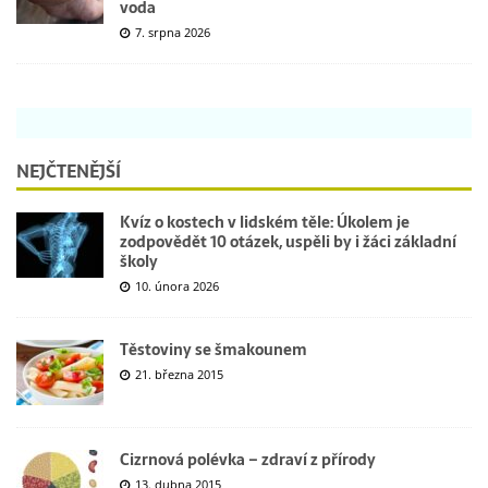
voda
7. srpna 2026
NEJČTENĚJŠÍ
Kvíz o kostech v lidském těle: Úkolem je
zodpovědět 10 otázek, uspěli by i žáci základní
školy
10. února 2026
Těstoviny se šmakounem
21. března 2015
Cizrnová polévka – zdraví z přírody
13. dubna 2015