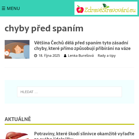
☰ MENU
chyby před spaním
Většina Čechů dělá před spaním tyto zásadní
chyby, které přímo způsobují přibírání na váze
18. října 2025
Lenka Burešová
Rady a tipy
AKTUÁLNĚ
Potraviny, které škodí slinivce okamžitě vyřaďte