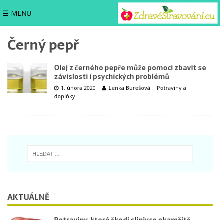
☰ MENU
Černý pepř
Olej z černého pepře může pomoci zbavit se
závislosti i psychických problémů
1. února 2020
Lenka Burešová
Potraviny a
doplňky
AKTUÁLNĚ
Potraviny, které škodí slinivce okamžitě