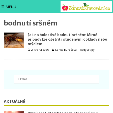
☰ MENU
bodnutí sršněm
Jak na bolestivé bodnutí sršněm: Mírné
případy lze ošetřit i studenými obklady nebo
mýdlem
2. srpna 2026
Lenka Burešová
Rady a tipy
AKTUÁLNĚ