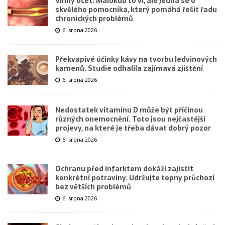
Vinný ocet: Málokdo to ví, ale jedná se o
skvělého pomocníka, který pomáhá řešit řadu
chronických problémů
6. srpna 2026
Překvapivé účinky kávy na tvorbu ledvinových
kamenů. Studie odhalila zajímavá zjištění
6. srpna 2026
Nedostatek vitamínu D může být příčinou
různých onemocnění. Toto jsou nejčastější
projevy, na které je třeba dávat dobrý pozor
6. srpna 2026
Ochranu před infarktem dokáží zajistit
konkrétní potraviny. Udržujte tepny průchozí
bez větších problémů
6. srpna 2026