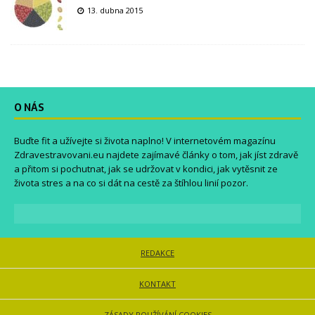
13. dubna 2015
O NÁS
Buďte fit a užívejte si života naplno! V internetovém magazínu
Zdravestravovani.eu
najdete zajímavé články o tom, jak jíst zdravě
a přitom si pochutnat, jak se udržovat v kondici, jak vytěsnit ze
života stres a na co si dát na cestě za štíhlou linií pozor.
REDAKCE
KONTAKT
ZÁSADY POUŽÍVÁNÍ COOKIES