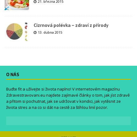
21. března 2015
Cizrnová polévka – zdraví z přírody
13. dubna 2015
O NÁS
Buďte fit a užívejte si života naplno! V internetovém magazínu
Zdravestravovani.eu
najdete zajímavé články o tom, jak jíst zdravě
a přitom si pochutnat, jak se udržovat v kondici, jak vytěsnit ze
života stres a na co si dát na cestě za štíhlou linií pozor.