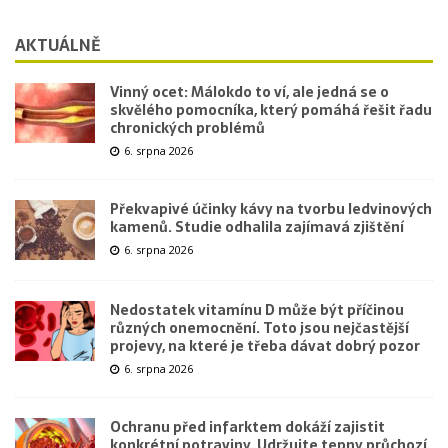
AKTUÁLNĚ
Vinný ocet: Málokdo to ví, ale jedná se o
skvělého pomocníka, který pomáhá řešit řadu
chronických problémů
6. srpna 2026
Překvapivé účinky kávy na tvorbu ledvinových
kamenů. Studie odhalila zajímavá zjištění
6. srpna 2026
Nedostatek vitamínu D může být příčinou
různých onemocnění. Toto jsou nejčastější
projevy, na které je třeba dávat dobrý pozor
6. srpna 2026
Ochranu před infarktem dokáží zajistit
konkrétní potraviny. Udržujte tepny průchozí