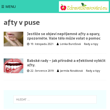
☰ MENU
afty v puse
Jestliže se objeví nepříjemné afty a opary,
zpozorněte. Vaše tělo může volat o pomoc
19. listopadu 2021
Lenka Burešová
Rady a tipy
Babské rady – jak přírodně a efektivně vyléčit
afty.
22. července 2019
Jarmila Nováková
Rady a tipy