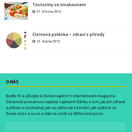
Těstoviny se šmakounem
21. března 2015
Cizrnová polévka – zdraví z přírody
13. dubna 2015
O NÁS
Buďte fit a užívejte si života naplno! V internetovém magazínu
Zdravestravovani.eu
najdete zajímavé články o tom, jak jíst zdravě
a přitom si pochutnat, jak se udržovat v kondici, jak vytěsnit ze
života stres a na co si dát na cestě za štíhlou linií pozor.