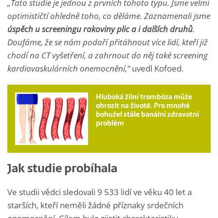
„Tato studie je jednou z prvních tohoto typu. Jsme velmi
optimističtí ohledně toho, co děláme. Zaznamenali jsme
úspěch u screeningu rakoviny plic a i dalších druhů
.
Doufáme, že se nám podaří přitáhnout více lidí, kteří již
chodí na CT vyšetření, a zahrnout do něj také screening
kardiovaskulárních onemocnění,“
uvedl Kofoed.
Hluboká žilní trombóza může
ohrozit na životě. Pro mnohé
bohužel stále banální zdravotní
problém
Jak studie probíhala
Ve studii vědci sledovali 9 533 lidí ve věku 40 let a
starších, kteří neměli žádné příznaky srdečních