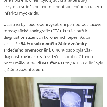
onemocnění. Cílem bylo zjistit charakteristiky
skrytého srdečního onemocnění spojeného s rizikem
infarktu myokardu.
Účastníci byli podrobeni vyšetření pomocí počítačové
tomografické angiografie (CTA), která slouží k
diagnostice zúžených koronárních tepen. Autoři
zjistili, že
54 % osob nemělo žádné známky
srdečního onemocnění
. U 46 % osob byla však
diagnostikována skrytá srdeční choroba. Z tohoto
počtu mělo 36 % lidí nezúžené tepny a u 10 % lidí bylo
zjištěno zúžení tepen.