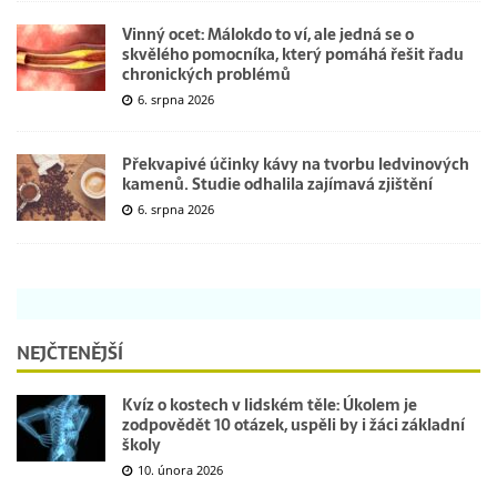
Vinný ocet: Málokdo to ví, ale jedná se o
skvělého pomocníka, který pomáhá řešit řadu
chronických problémů
6. srpna 2026
Překvapivé účinky kávy na tvorbu ledvinových
kamenů. Studie odhalila zajímavá zjištění
6. srpna 2026
NEJČTENĚJŠÍ
Kvíz o kostech v lidském těle: Úkolem je
zodpovědět 10 otázek, uspěli by i žáci základní
školy
10. února 2026