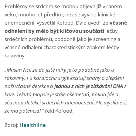
Problémy se srdcem se mohou objevit již v raném
věku, mnoho let předtím, než se vyvine klinické
onemocnění, vysvětlil Kofoed. Dále uvedl, že
včasné
odhalení by mělo být klíčovou součástí
léčby
srdečních problémů, podobně jako je screening a
včasné odhalení charakteristickým znakem léčby
rakoviny.
„Musím říci, že do jisté míry je to podobné jako u
rakoviny. I u kardiochirurgie existují snahy o zlepšení
naší včasné detekce a
jednou z nich je získávání DNA
z
krve. Tekutá biopsie je stále ošemetná, pokud jde o
včasnou detekci srdečních onemocnění. Ale myslíme si,
že má potenciál,“
řekl Kofoed.
Zdroj:
Healthline