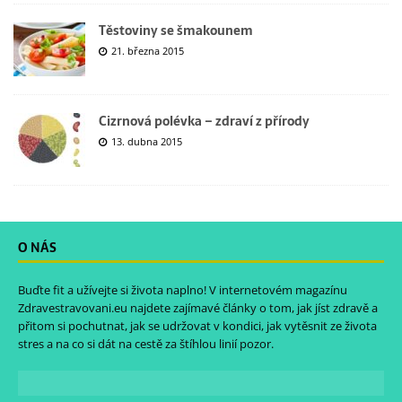
Těstoviny se šmakounem
21. března 2015
Cizrnová polévka – zdraví z přírody
13. dubna 2015
O NÁS
Buďte fit a užívejte si života naplno! V internetovém magazínu
Zdravestravovani.eu
najdete zajímavé články o tom, jak jíst zdravě a
přitom si pochutnat, jak se udržovat v kondici, jak vytěsnit ze života
stres a na co si dát na cestě za štíhlou linií pozor.