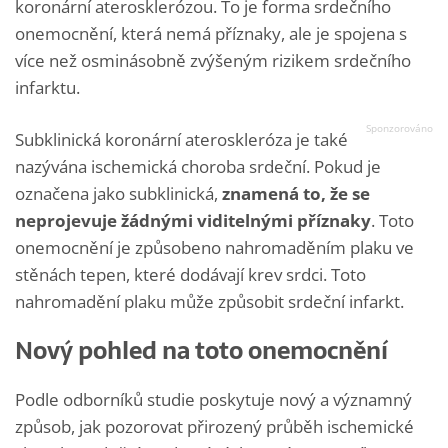
koronární aterosklerózou. To je forma srdečního
onemocnění, která nemá příznaky, ale je spojena s
více než osminásobně zvýšeným rizikem srdečního
infarktu.
Subklinická koronární ateroskleróza je také
nazývána ischemická choroba srdeční. Pokud je
označena jako subklinická,
znamená to, že se
neprojevuje žádnými viditelnými příznaky
. Toto
onemocnění je způsobeno nahromaděním plaku ve
stěnách tepen, které dodávají krev srdci. Toto
nahromadění plaku může způsobit srdeční infarkt.
Nový pohled na toto onemocnění
Podle odborníků studie poskytuje nový a významný
způsob, jak pozorovat přirozený průběh ischemické