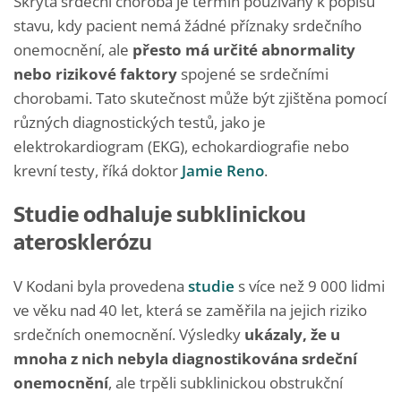
Skrytá srdeční choroba je termín používaný k popisu
stavu, kdy pacient nemá žádné příznaky srdečního
onemocnění, ale
přesto má určité abnormality
nebo rizikové faktory
spojené se srdečními
chorobami. Tato skutečnost může být zjištěna pomocí
různých diagnostických testů, jako je
elektrokardiogram (EKG), echokardiografie nebo
krevní testy, říká doktor
Jamie Reno
.
Studie odhaluje subklinickou
aterosklerózu
V Kodani byla provedena
studie
s více než 9 000 lidmi
ve věku nad 40 let, která se zaměřila na jejich riziko
srdečních onemocnění. Výsledky
ukázaly, že u
mnoha z nich nebyla diagnostikována srdeční
onemocnění
, ale trpěli subklinickou obstrukční