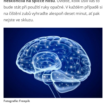
neskončila na špičce nosu
. Uvidíte, kolik úsilí vás to
bude stát při použití ruky opačné. V každém případě si
na čištění zubů vyhraďte alespoň deset minut, ať pak
nejste ve skluzu.
Fotografie: Freepik