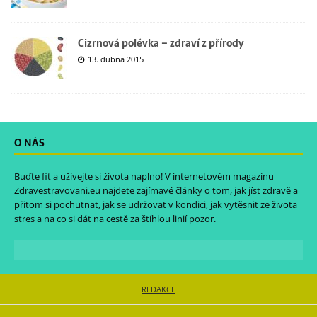
Cizrnová polévka – zdraví z přírody
13. dubna 2015
O NÁS
Buďte fit a užívejte si života naplno! V internetovém magazínu
Zdravestravovani.eu
najdete zajímavé články o tom, jak jíst zdravě a
přitom si pochutnat, jak se udržovat v kondici, jak vytěsnit ze života
stres a na co si dát na cestě za štíhlou linií pozor.
REDAKCE