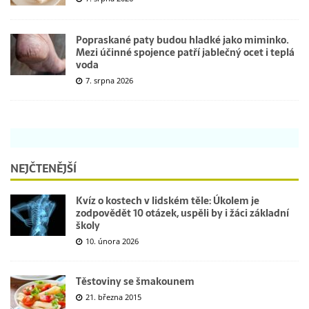
Popraskané paty budou hladké jako miminko.
Mezi účinné spojence patří jablečný ocet i teplá
voda
7. srpna 2026
NEJČTENĚJŠÍ
Kvíz o kostech v lidském těle: Úkolem je
zodpovědět 10 otázek, uspěli by i žáci základní
školy
10. února 2026
Těstoviny se šmakounem
21. března 2015