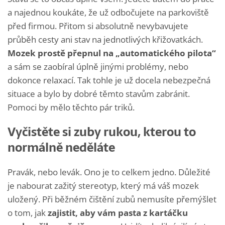
a najednou koukáte, že už odbočujete na parkoviště
před firmou. Přitom si absolutně nevybavujete
průběh cesty ani stav na jednotlivých křižovatkách.
Mozek prostě přepnul na „automatického pilota“
a sám se zaobíral úplně jinými problémy, nebo
dokonce relaxací. Tak tohle je už docela nebezpečná
situace a bylo by dobré těmto stavům zabránit.
Pomoci by mělo těchto pár triků.
Vyčistěte si zuby rukou, kterou to
normálně neděláte
Pravák, nebo levák. Ono je to celkem jedno. Důležité
je nabourat zažitý stereotyp, který má váš mozek
uložený. Při běžném čištění zubů nemusíte přemýšlet
o tom, jak
zajistit, aby vám pasta z kartáčku