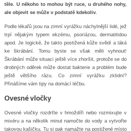
těle. U někoho to mohou být ruce, u druhého nohy,
ale objevit se může v podstatě kdekoliv.
Podle lékařů jsou na zimní vyrážku náchylnější lidé, jež
trpí nějakým typem ekzému, psoriázou, dermatitidou
apod. Je logické, že takto postižená kůže svědí a láká
ke škrábání. Tomu byste se však měli vyhnout!
Škrábání může situaci ještě více zhoršit, protože se do
drobných oděrek může dostat bakterie a problém bude
ještě většího rázu. Co zimní vyrážku zklidní?
Přinášíme vám tipy na domácí léčbu.
Ovesné vločky
Ovesné vločky rozdrťte v hmoždíři nebo rozmixujte v
mixéru a na několik minut namočte do vody a vytvořte
takovou kašičku. Tu si pak namažte na postižené místo