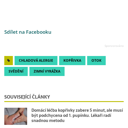
Sdílet na Facebooku
CHLADOVÁ ALERGIE
KOPŘIVKA
OTOK
SVĚDĚNÍ
ZIMNÍ VYRÁŽKA
SOUVISEJÍCÍ ČLÁNKY
Domácí léčba kopřivky zabere 5 minut, ale musí
být podchycena od 1. pupínku. Lékaři radí
snadnou metodu