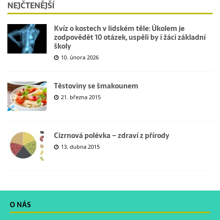
NEJČTENĚJŠÍ
Kvíz o kostech v lidském těle: Úkolem je
zodpovědět 10 otázek, uspěli by i žáci základní
školy
10. února 2026
Těstoviny se šmakounem
21. března 2015
Cizrnová polévka – zdraví z přírody
13. dubna 2015
O NÁS