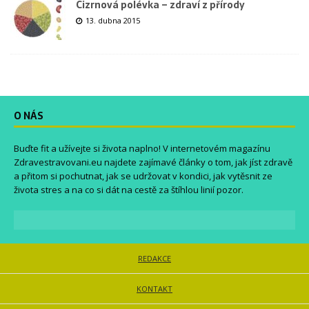
Cizrnová polévka – zdraví z přírody
13. dubna 2015
O NÁS
Buďte fit a užívejte si života naplno! V internetovém magazínu
Zdravestravovani.eu
najdete zajímavé články o tom, jak jíst zdravě
a přitom si pochutnat, jak se udržovat v kondici, jak vytěsnit ze
života stres a na co si dát na cestě za štíhlou linií pozor.
REDAKCE
KONTAKT