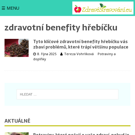
☰ MENU
zdravotní benefity hřebíčku
Tyto klíčové zdravotní benefity hřebíčku vás
zbaví problémů, které trápí většinu populace
8. října 2025
Tereza Vohrlíková
Potraviny a
doplňky
AKTUÁLNĚ
Potraviny, které pečují o vaše zdraví, pokud je