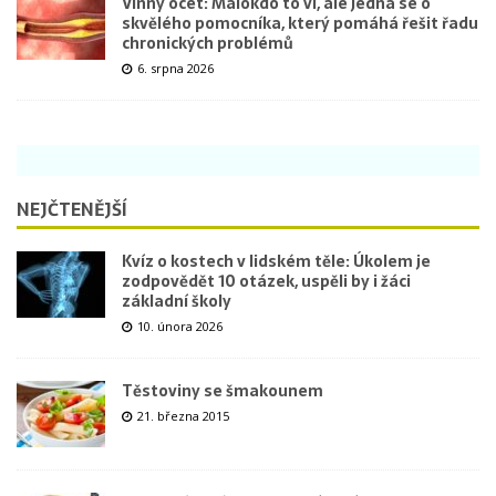
Vinný ocet: Málokdo to ví, ale jedná se o
skvělého pomocníka, který pomáhá řešit řadu
chronických problémů
6. srpna 2026
NEJČTENĚJŠÍ
Kvíz o kostech v lidském těle: Úkolem je
zodpovědět 10 otázek, uspěli by i žáci
základní školy
10. února 2026
Těstoviny se šmakounem
21. března 2015