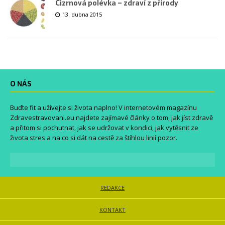
Cizrnová polévka – zdraví z přírody
13. dubna 2015
O NÁS
Buďte fit a užívejte si života naplno! V internetovém magazínu
Zdravestravovani.eu
najdete zajímavé články o tom, jak jíst zdravě
a přitom si pochutnat, jak se udržovat v kondici, jak vytěsnit ze
života stres a na co si dát na cestě za štíhlou linií pozor.
REDAKCE
KONTAKT