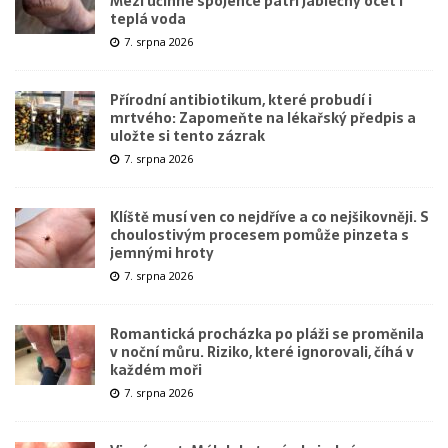
Mezi účinné spojence patří jablečný ocet i
teplá voda
7. srpna 2026
Přírodní antibiotikum, které probudí i
mrtvého: Zapomeňte na lékařský předpis a
uložte si tento zázrak
7. srpna 2026
Klíště musí ven co nejdříve a co nejšikovněji. S
choulostivým procesem pomůže pinzeta s
jemnými hroty
7. srpna 2026
Romantická procházka po pláži se proměnila
v noční můru. Riziko, které ignorovali, číhá v
každém moři
7. srpna 2026