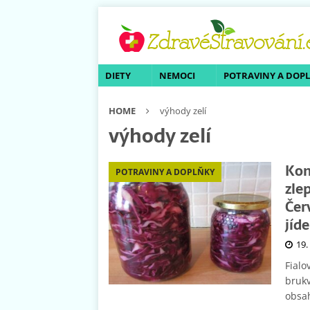
DIETY
NEMOCI
POTRAVINY A DOP
HOME
výhody zelí
výhody zelí
Kon
POTRAVINY A DOPLŇKY
zle
Čer
jíd
19.
Fialo
brukv
obsah