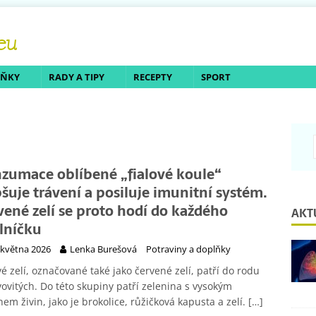
LŇKY
RADY A TIPY
RECEPTY
SPORT
zumace oblíbené „fialové koule“
pšuje trávení a posiluje imunitní systém.
vené zelí se proto hodí do každého
AKT
elníčku
 května 2026
Lenka Burešová
Potraviny a doplňky
vé zelí, označované také jako červené zelí, patří do rodu
ovitých. Do této skupiny patří zelenina s vysokým
em živin, jako je brokolice, růžičková kapusta a zelí.
[…]