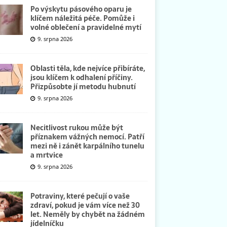
Po výskytu pásového oparu je
klíčem náležitá péče. Pomůže i
volné oblečení a pravidelné mytí
9. srpna 2026
Oblasti těla, kde nejvíce přibíráte,
jsou klíčem k odhalení příčiny.
Přizpůsobte jí metodu hubnutí
9. srpna 2026
Necitlivost rukou může být
příznakem vážných nemocí. Patří
mezi ně i zánět karpálního tunelu
a mrtvice
9. srpna 2026
Potraviny, které pečují o vaše
zdraví, pokud je vám více než 30
let. Neměly by chybět na žádném
jídelníčku