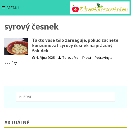
☰ MENU
syrový česnek
Takto vaše tělo zareaguje, pokud začnete
konzumovat syrový česnek na prázdný
žaludek
4. října 2025
Tereza Vohrlíková
Potraviny a
doplňky
AKTUÁLNĚ