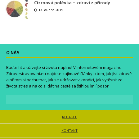
Cizrnová polévka – zdraví z přírody
13. dubna 2015
O NÁS
Buďte fit a užívejte si života naplno! V internetovém magazínu
Zdravestravovani.eu
najdete zajímavé články o tom, jak jíst zdravě
a přitom si pochutnat, jak se udržovat v kondici, jak vytěsnit ze
života stres a na co si dát na cestě za štíhlou linií pozor.
REDAKCE
KONTAKT