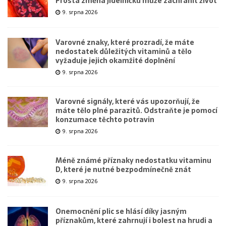
Prostá změna jídelníčku může zachránit život
9. srpna 2026
Varovné znaky, které prozradí, že máte
nedostatek důležitých vitaminů a tělo
vyžaduje jejich okamžité doplnění
9. srpna 2026
Varovné signály, které vás upozorňují, že
máte tělo plné parazitů. Odstraňte je pomocí
konzumace těchto potravin
9. srpna 2026
Méně známé příznaky nedostatku vitaminu
D, které je nutné bezpodmínečně znát
9. srpna 2026
Onemocnění plic se hlásí díky jasným
příznakům, které zahrnují i bolest na hrudi a