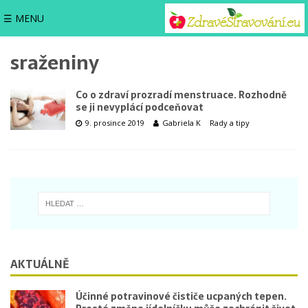
☰ MENU
sraženiny
Co o zdraví prozradí menstruace. Rozhodně
se ji nevyplácí podceňovat
9. prosince 2019
Gabriela K
Rady a tipy
AKTUÁLNĚ
Účinné potravinové čističe ucpaných tepen.