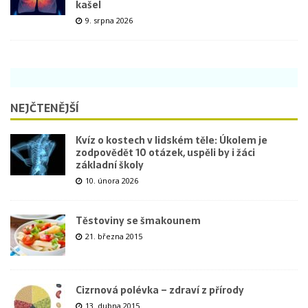
kašel
9. srpna 2026
NEJČTENĚJŠÍ
Kvíz o kostech v lidském těle: Úkolem je
zodpovědět 10 otázek, uspěli by i žáci
základní školy
10. února 2026
Těstoviny se šmakounem
21. března 2015
Cizrnová polévka – zdraví z přírody
13. dubna 2015