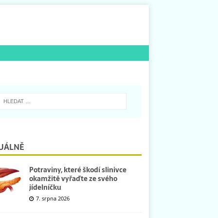
UÁLNĚ
Potraviny, které škodí slinivce
okamžitě vyřaďte ze svého
jídelníčku
7. srpna 2026