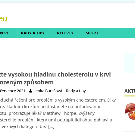
LŇKY
RADY A TIPY
RECEPTY
SPORT
žte vysokou hladinu cholesterolu v krvi
rozeným způsobem
AKT
 července 2021
Lenka Burešová
Rady a tipy
duchá řešení pro problém s vysokým cholesterolem. Díky
o základním krokům ho dostanete na požadovanou
tu, prozrazuje lékař Matthew Thorpe. Zvýšený
sterol je problém, který umí potrápit lidi obou pohlaví a
 věkových kategorií bez
[…]