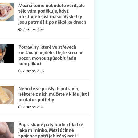
Možná tomu nebudete věřit, ale
tělo vám poděkuje, když
přestanete jíst maso. Výsledky
jsou patrné již po několika dnech
7. srpna 2026
Potraviny, které ve střevech
zůstávají nejdéle. Dejte si na ně
pozor, mohou způsobit řadu
komplikací
7. srpna 2026
Nebojte se prošlých potravin,
některé z nich můžete v klidu jíst i
po datu spotřeby
7. srpna 2026
Popraskané paty budou hladké
jako miminko. Mezi účinné
spojence patří jablečný ocet i