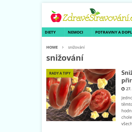
DIETY
NEMOCI
POTRAVINY A DOP
HOME
snižování
snižování
Sni
RADY A TIPY
při
27.
Jedno
těmt
hodno
chole
všech