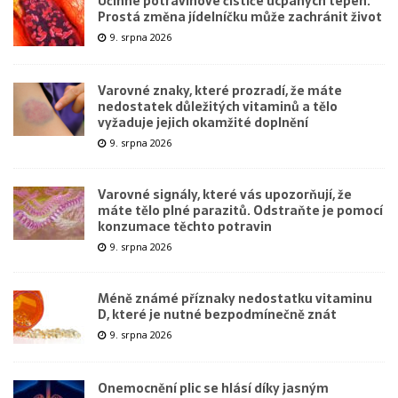
Účinné potravinové čističe ucpaných tepen.
Prostá změna jídelníčku může zachránit život
9. srpna 2026
Varovné znaky, které prozradí, že máte
nedostatek důležitých vitaminů a tělo
vyžaduje jejich okamžité doplnění
9. srpna 2026
Varovné signály, které vás upozorňují, že
máte tělo plné parazitů. Odstraňte je pomocí
konzumace těchto potravin
9. srpna 2026
Méně známé příznaky nedostatku vitaminu
D, které je nutné bezpodmínečně znát
9. srpna 2026
Onemocnění plic se hlásí díky jasným