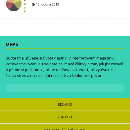
13. dubna 2015
O NÁS
Buďte fit a užívejte si života naplno! V internetovém magazínu
Zdravestravovani.eu
najdete zajímavé články o tom, jak jíst zdravě
a přitom si pochutnat, jak se udržovat v kondici, jak vytěsnit ze
života stres a na co si dát na cestě za štíhlou linií pozor.
REDAKCE
KONTAKT
ZÁSADY POUŽÍVÁNÍ COOKIES