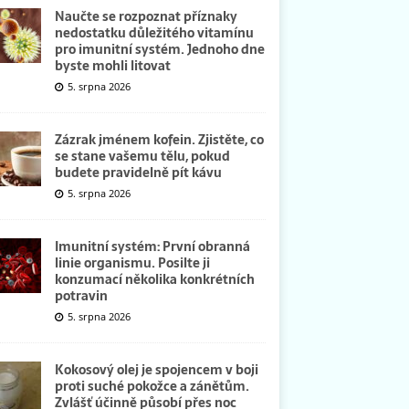
Naučte se rozpoznat příznaky
nedostatku důležitého vitamínu
pro imunitní systém. Jednoho dne
byste mohli litovat
5. srpna 2026
Zázrak jménem kofein. Zjistěte, co
se stane vašemu tělu, pokud
budete pravidelně pít kávu
5. srpna 2026
Imunitní systém: První obranná
linie organismu. Posilte ji
konzumací několika konkrétních
potravin
5. srpna 2026
Kokosový olej je spojencem v boji
proti suché pokožce a zánětům.
Zvlášť účinně působí přes noc