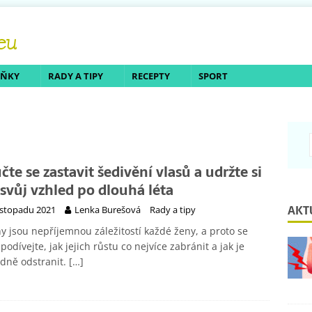
LŇKY
RADY A TIPY
RECEPTY
SPORT
čte se zastavit šedivění vlasů a udržte si
 svůj vzhled po dlouhá léta
AKT
listopadu 2021
Lenka Burešová
Rady a tipy
y jsou nepříjemnou záležitostí každé ženy, a proto se
podívejte, jak jejich růstu co nejvíce zabránit a jak je
dně odstranit.
[…]