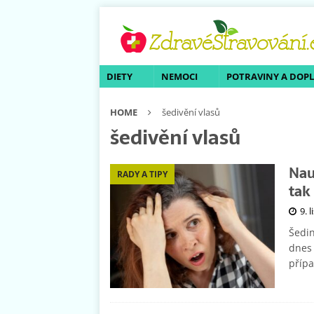
DIETY
NEMOCI
POTRAVINY A DOP
HOME
šedivění vlasů
šedivění vlasů
Nau
RADY A TIPY
tak
9. 
Šedin
dnes 
přípa