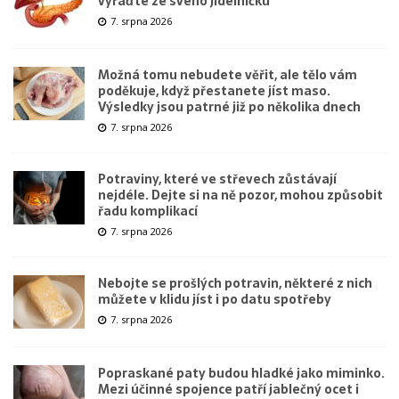
vyřaďte ze svého jídelníčku
7. srpna 2026
Možná tomu nebudete věřit, ale tělo vám
poděkuje, když přestanete jíst maso.
Výsledky jsou patrné již po několika dnech
7. srpna 2026
Potraviny, které ve střevech zůstávají
nejdéle. Dejte si na ně pozor, mohou způsobit
řadu komplikací
7. srpna 2026
Nebojte se prošlých potravin, některé z nich
můžete v klidu jíst i po datu spotřeby
7. srpna 2026
Popraskané paty budou hladké jako miminko.
Mezi účinné spojence patří jablečný ocet i