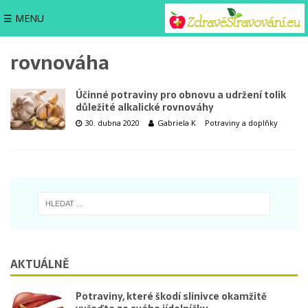
☰ MENU
rovnováha
Účinné potraviny pro obnovu a udržení tolik
důležité alkalické rovnováhy
30. dubna 2020
Gabriela K
Potraviny a doplňky
AKTUÁLNĚ
Potraviny, které škodí slinivce okamžitě