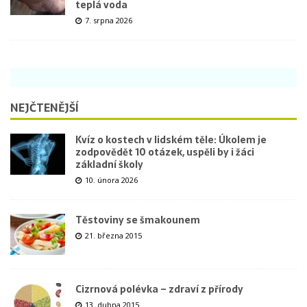
teplá voda
7. srpna 2026
NEJČTENĚJŠÍ
Kvíz o kostech v lidském těle: Úkolem je
zodpovědět 10 otázek, uspěli by i žáci
základní školy
10. února 2026
Těstoviny se šmakounem
21. března 2015
Cizrnová polévka – zdraví z přírody
13. dubna 2015