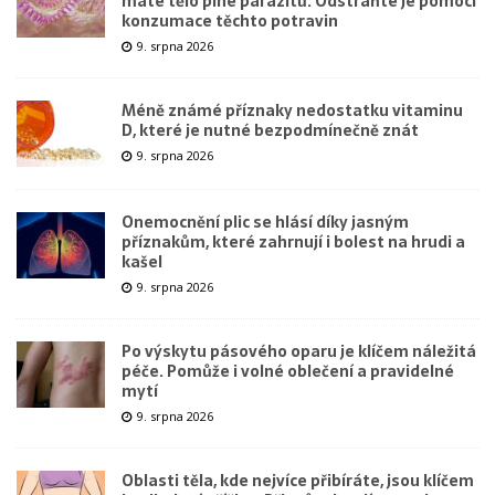
máte tělo plné parazitů. Odstraňte je pomocí
konzumace těchto potravin
9. srpna 2026
Méně známé příznaky nedostatku vitaminu
D, které je nutné bezpodmínečně znát
9. srpna 2026
Onemocnění plic se hlásí díky jasným
příznakům, které zahrnují i bolest na hrudi a
kašel
9. srpna 2026
Po výskytu pásového oparu je klíčem náležitá
péče. Pomůže i volné oblečení a pravidelné
mytí
9. srpna 2026
Oblasti těla, kde nejvíce přibíráte, jsou klíčem