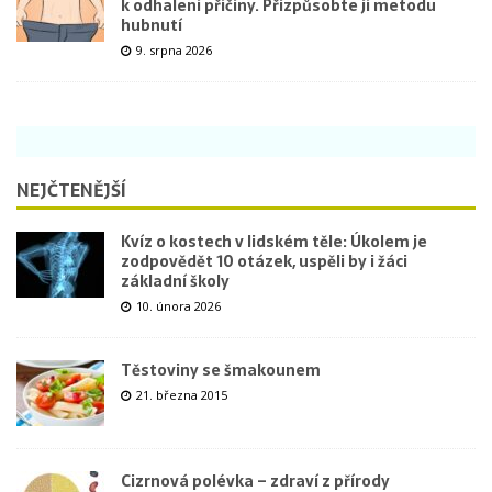
k odhalení příčiny. Přizpůsobte jí metodu
hubnutí
9. srpna 2026
NEJČTENĚJŠÍ
Kvíz o kostech v lidském těle: Úkolem je
zodpovědět 10 otázek, uspěli by i žáci
základní školy
10. února 2026
Těstoviny se šmakounem
21. března 2015
Cizrnová polévka – zdraví z přírody