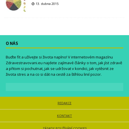
13. dubna 2015
O NÁS
Buďte fit a užívejte si života naplno! V internetovém magazínu
Zdravestravovani.eu
najdete zajímavé články o tom, jak jíst zdravě
a přitom si pochutnat, jak se udržovat v kondici, jak vytěsnit ze
života stres a na co si dát na cestě za štíhlou linií pozor.
REDAKCE
KONTAKT
ZÁSADY POUŽÍVÁNÍ COOKIES