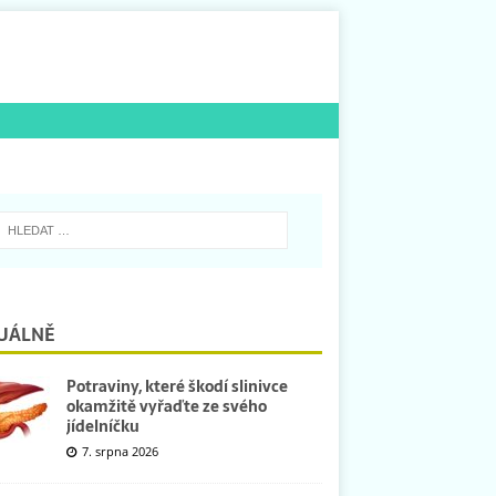
UÁLNĚ
Potraviny, které škodí slinivce
okamžitě vyřaďte ze svého
jídelníčku
7. srpna 2026