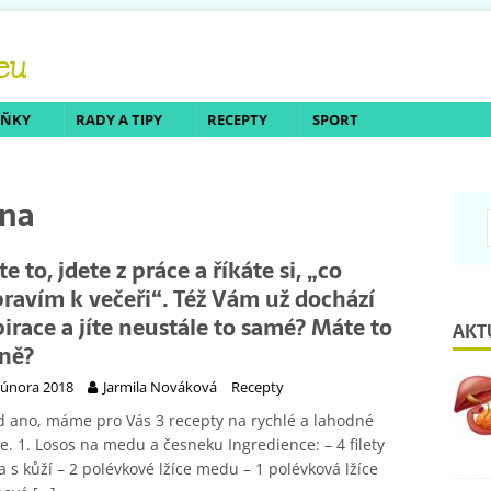
LŇKY
RADY A TIPY
RECEPTY
SPORT
hna
e to, jdete z práce a říkáte si, „co
pravím k večeři“. Též Vám už dochází
pirace a jíte neustále to samé? Máte to
AKT
jně?
 února 2018
Jarmila Nováková
Recepty
 ano, máme pro Vás 3 recepty na rychlé a lahodné
e. 1. Losos na medu a česneku Ingredience: – 4 filety
a s kůží – 2 polévkové lžíce medu – 1 polévková lžíce