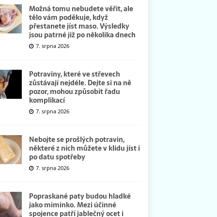
Možná tomu nebudete věřit, ale
tělo vám poděkuje, když
přestanete jíst maso. Výsledky
jsou patrné již po několika dnech
7. srpna 2026
Potraviny, které ve střevech
zůstávají nejdéle. Dejte si na ně
pozor, mohou způsobit řadu
komplikací
7. srpna 2026
Nebojte se prošlých potravin,
některé z nich můžete v klidu jíst i
po datu spotřeby
7. srpna 2026
Popraskané paty budou hladké
jako miminko. Mezi účinné
spojence patří jablečný ocet i