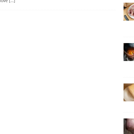
onové
[…]