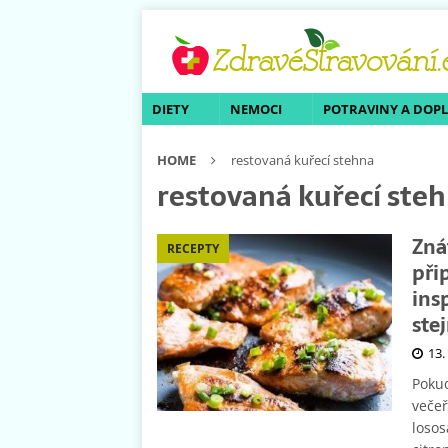
DIETY
NEMOCI
POTRAVINY A DOP
HOME
restovaná kuřecí stehna
restovaná kuřecí ste
Znát
RECEPTY
při
ins
ste
13.
Pokud
večeř
losos