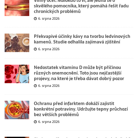
Vinný ocet: Málokdo to ví, ale jedná se o
skvělého pomocníka, který pomáhá řešit řadu
chronických problémů
6. srpna 2026
Překvapivé účinky kávy na tvorbu ledvinových
kamenů. Studie odhalila zajímavá zjištění
6. srpna 2026
Nedostatek vitamínu D může být příčinou
různých onemocnění. Toto jsou nejčastější
projevy, na které je třeba dávat dobrý pozor
6. srpna 2026
Ochranu před infarktem dokáží zajistit
konkrétní potraviny. Udržujte tepny průchozí
bez větších problémů
6. srpna 2026