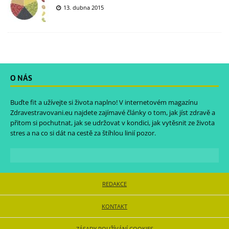
13. dubna 2015
O NÁS
Buďte fit a užívejte si života naplno! V internetovém magazínu
Zdravestravovani.eu
najdete zajímavé články o tom, jak jíst zdravě a
přitom si pochutnat, jak se udržovat v kondici, jak vytěsnit ze života
stres a na co si dát na cestě za štíhlou linií pozor.
REDAKCE
KONTAKT
ZÁSADY POUŽÍVÁNÍ COOKIES