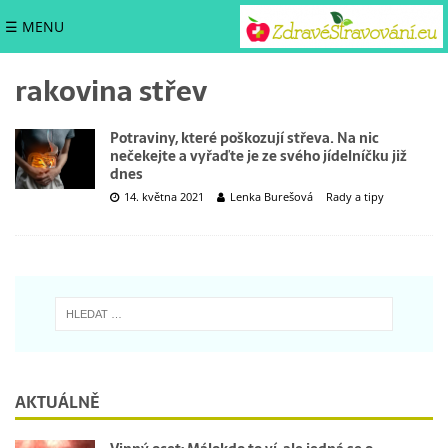
☰ MENU
rakovina střev
Potraviny, které poškozují střeva. Na nic
nečekejte a vyřaďte je ze svého jídelníčku již
dnes
14. května 2021
Lenka Burešová
Rady a tipy
AKTUÁLNĚ