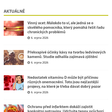
AKTUÁLNĚ
Vinný ocet: Málokdo to ví, ale jedná se o
skvělého pomocníka, který pomáhá řešit řadu
chronických problémů
6. srpna 2026
Překvapivé účinky kávy na tvorbu ledvinových
kamenů. Studie odhalila zajímavá zjištění
6. srpna 2026
Nedostatek vitamínu D může být příčinou
různých onemocnění. Toto jsou nejčastější
projevy, na které je třeba dávat dobrý pozor
6. srpna 2026
Ochranu před infarktem dokáží zajistit
konkrétní potraviny. Udržujte tepny průchozí