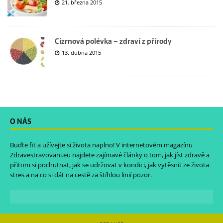
21. března 2015
Cizrnová polévka – zdraví z přírody
13. dubna 2015
O NÁS
Buďte fit a užívejte si života naplno! V internetovém magazínu
Zdravestravovani.eu
najdete zajímavé články o tom, jak jíst zdravě a
přitom si pochutnat, jak se udržovat v kondici, jak vytěsnit ze života
stres a na co si dát na cestě za štíhlou linií pozor.