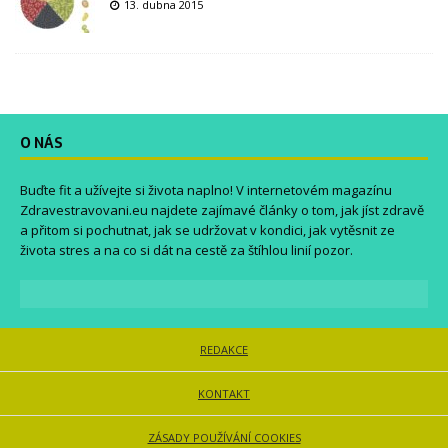
13. dubna 2015
O NÁS
Buďte fit a užívejte si života naplno! V internetovém magazínu
Zdravestravovani.eu
najdete zajímavé články o tom, jak jíst zdravě
a přitom si pochutnat, jak se udržovat v kondici, jak vytěsnit ze
života stres a na co si dát na cestě za štíhlou linií pozor.
REDAKCE
KONTAKT
ZÁSADY POUŽÍVÁNÍ COOKIES