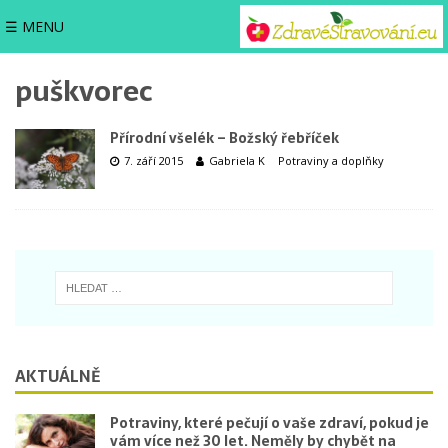
☰ MENU
puškvorec
Přírodní všelék – Božský řebříček
7. září 2015
Gabriela K
Potraviny a doplňky
AKTUÁLNĚ
Potraviny, které pečují o vaše zdraví, pokud je
vám více než 30 let. Neměly by chybět na