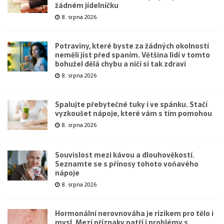
žádném jídelníčku
8. srpna 2026
Potraviny, které byste za žádných okolností
neměli jíst před spaním. Většina lidí v tomto
bohužel dělá chybu a ničí si tak zdraví
8. srpna 2026
Spalujte přebytečné tuky i ve spánku. Stačí
vyzkoušet nápoje, které vám s tím pomohou
8. srpna 2026
Souvislost mezi kávou a dlouhověkostí.
Seznamte se s přínosy tohoto voňavého
nápoje
8. srpna 2026
Hormonální nerovnováha je rizikem pro tělo i
mysl. Mezi příznaky patří i problémy s