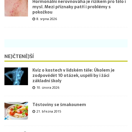
Hormonální nerovnováha je rizikem pro tělo i
mysl. Mezi příznaky patří i problémy s
pokožkou
8. srpna 2026
NEJČTENĚJŠÍ
Kvíz o kostech v lidském těle: Úkolem je
zodpovědět 10 otázek, uspěli by i žáci
základní školy
10. února 2026
Těstoviny se šmakounem
21. března 2015