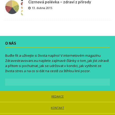
Cizrnová polévka – zdraví z přírody
13. dubna 2015
O NÁS
Buďte fit a užívejte si života naplno! V internetovém magazínu
Zdravestravovani.eu
najdete zajímavé články o tom, jak jíst zdravě
a přitom si pochutnat, jak se udržovat v kondici, jak vytěsnit ze
života stres a na co si dát na cestě za štíhlou linií pozor.
REDAKCE
KONTAKT