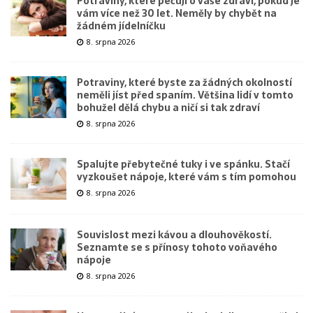
Potraviny, které pečují o vaše zdraví, pokud je
vám více než 30 let. Neměly by chybět na
žádném jídelníčku
8. srpna 2026
Potraviny, které byste za žádných okolností
neměli jíst před spaním. Většina lidí v tomto
bohužel dělá chybu a ničí si tak zdraví
8. srpna 2026
Spalujte přebytečné tuky i ve spánku. Stačí
vyzkoušet nápoje, které vám s tím pomohou
8. srpna 2026
Souvislost mezi kávou a dlouhověkostí.
Seznamte se s přínosy tohoto voňavého
nápoje
8. srpna 2026