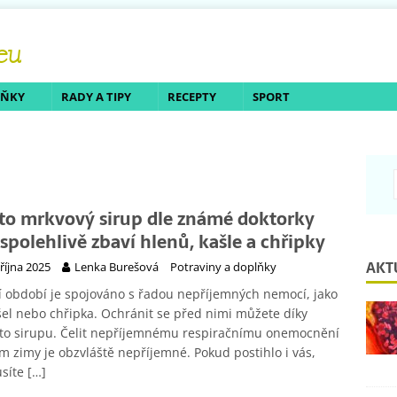
LŇKY
RADY A TIPY
RECEPTY
SPORT
to mrkvový sirup dle známé doktorky
 spolehlivě zbaví hlenů, kašle a chřipky
AKT
 října 2025
Lenka Burešová
Potraviny a doplňky
 období je spojováno s řadou nepříjemných nemocí, jako
šel nebo chřipka. Ochránit se před nimi můžete díky
to sirupu. Čelit nepříjemnému respiračnímu onemocnění
 zimy je obzvláště nepříjemné. Pokud postihlo i vás,
síte
[…]