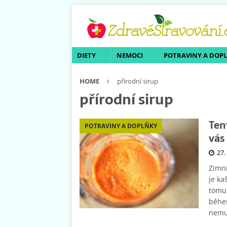
DIETY
NEMOCI
POTRAVINY A DOP
HOME
přírodní sirup
přírodní sirup
Ten
POTRAVINY A DOPLŇKY
vás
27.
Zimní
je ka
tomu
během
nemu