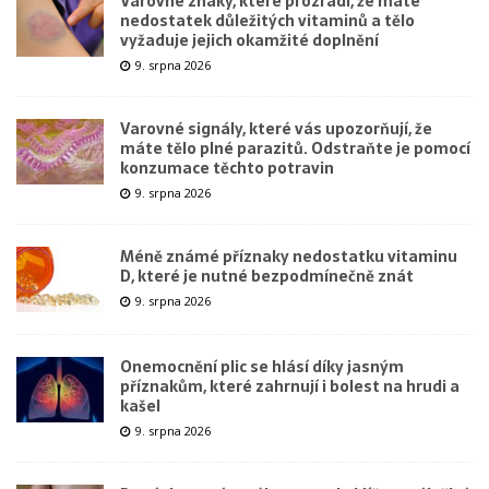
Varovné znaky, které prozradí, že máte
nedostatek důležitých vitaminů a tělo
vyžaduje jejich okamžité doplnění
9. srpna 2026
Varovné signály, které vás upozorňují, že
máte tělo plné parazitů. Odstraňte je pomocí
konzumace těchto potravin
9. srpna 2026
Méně známé příznaky nedostatku vitaminu
D, které je nutné bezpodmínečně znát
9. srpna 2026
Onemocnění plic se hlásí díky jasným
příznakům, které zahrnují i bolest na hrudi a
kašel
9. srpna 2026