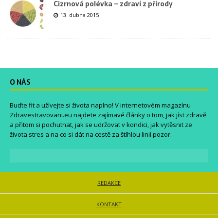
Cizrnová polévka – zdraví z přírody
13. dubna 2015
O NÁS
Buďte fit a užívejte si života naplno! V internetovém magazínu
Zdravestravovani.eu
najdete zajímavé články o tom, jak jíst zdravě
a přitom si pochutnat, jak se udržovat v kondici, jak vytěsnit ze
života stres a na co si dát na cestě za štíhlou linií pozor.
REDAKCE
KONTAKT