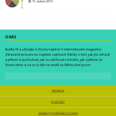
13. dubna 2015
O NÁS
Buďte fit a užívejte si života naplno! V internetovém magazínu
Zdravestravovani.eu
najdete zajímavé články o tom, jak jíst zdravě
a přitom si pochutnat, jak se udržovat v kondici, jak vytěsnit ze
života stres a na co si dát na cestě za štíhlou linií pozor.
REDAKCE
KONTAKT
ZÁSADY POUŽÍVÁNÍ COOKIES