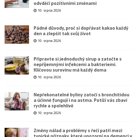
odvděčí pozitivními změnami
10. srpna 2026
Pádné důvody, proč si dopřávat kakao každý
den a zlepšit tak svůj život
10. srpna 2026
Připravte si jednoduchý sirup a zatočte s
nepříjemnými infekcemi a bakteriemi.
Klíčovou surovinu má každý doma
10. srpna 2026
Nepřekonatelné byliny zatočí s bronchitidou
a účinně fungují i na astma. Potíží vás zbaví
rychle a spolehlivě
10. srpna 2026
Změny nálad a problémy s řečí patří mezi
typické příznaky, které upozorní na demenci v