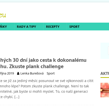
LŇKY
RADY A TIPY
RECEPTY
SPORT
hých 30 dní jako cesta k dokonalému
chu. Zkuste plank challenge
AKT
 října 2019
Lenka Burešová
Sport
e se již za jediný měsíc posunout ve své výkonnosti a cítit
mnoho lépe? Potom zkuste plank challenge. Není to tak
nitelné, jak byste si mohli myslet. To, co naší generaci
ce chybí,
[…]