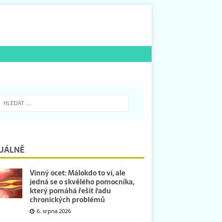
UÁLNĚ
Vinný ocet: Málokdo to ví, ale
jedná se o skvělého pomocníka,
který pomáhá řešit řadu
chronických problémů
6. srpna 2026