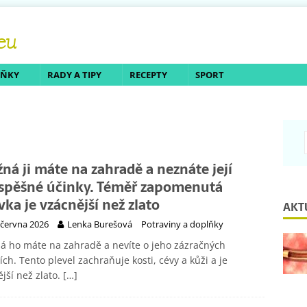
LŇKY
RADY A TIPY
RECEPTY
SPORT
ná ji máte na zahradě a neznáte její
spěšné účinky. Téměř zapomenutá
vka je vzácnější než zlato
AKT
 června 2026
Lenka Burešová
Potraviny a doplňky
 ho máte na zahradě a nevíte o jeho zázračných
ích. Tento plevel zachraňuje kosti, cévy a kůži a je
jší než zlato.
[…]