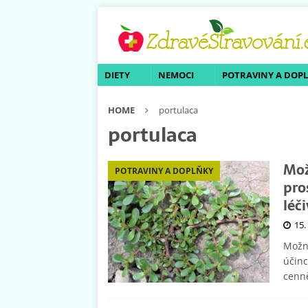
DIETY
NEMOCI
POTRAVINY A DOP
HOME
portulaca
portulaca
Mož
POTRAVINY A DOPLŇKY
pro
léči
15.
Možná
účinc
cenně