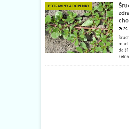
Šru
POTRAVINY A DOPLŇKY
zdra
cho
29.
Šruch
mnoho
další
zelná