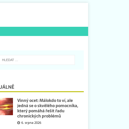
UÁLNĚ
Vinný ocet: Málokdo to ví, ale
jedná se o skvělého pomocníka,
který pomáhá řešit řadu
chronických problémů
6. srpna 2026