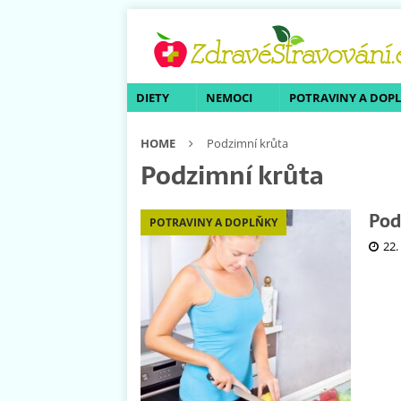
DIETY
NEMOCI
POTRAVINY A DOP
HOME
Podzimní krůta
Podzimní krůta
Pod
POTRAVINY A DOPLŇKY
22.