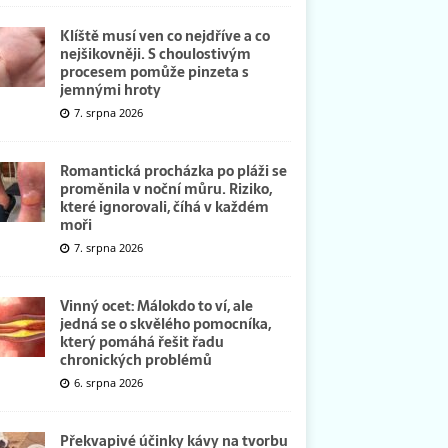
Klíště musí ven co nejdříve a co
nejšikovněji. S choulostivým
procesem pomůže pinzeta s
jemnými hroty
7. srpna 2026
Romantická procházka po pláži se
proměnila v noční můru. Riziko,
které ignorovali, číhá v každém
moři
7. srpna 2026
Vinný ocet: Málokdo to ví, ale
jedná se o skvělého pomocníka,
který pomáhá řešit řadu
chronických problémů
6. srpna 2026
Překvapivé účinky kávy na tvorbu