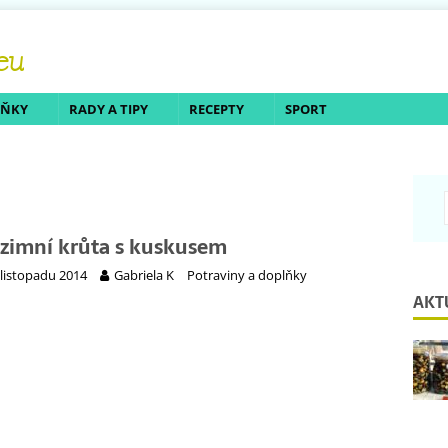
LŇKY
RADY A TIPY
RECEPTY
SPORT
zimní krůta s kuskusem
 listopadu 2014
Gabriela K
Potraviny a doplňky
AKT