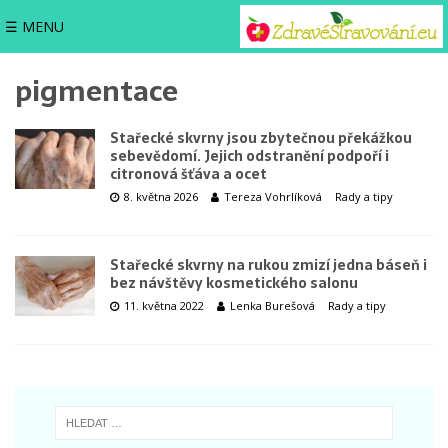
☰ MENU
pigmentace
Stařecké skvrny jsou zbytečnou překážkou
sebevědomí. Jejich odstranění podpoří i
citronová šťáva a ocet
8. května 2026
Tereza Vohrlíková
Rady a tipy
Stařecké skvrny na rukou zmizí jedna báseň i
bez návštěvy kosmetického salonu
11. května 2022
Lenka Burešová
Rady a tipy