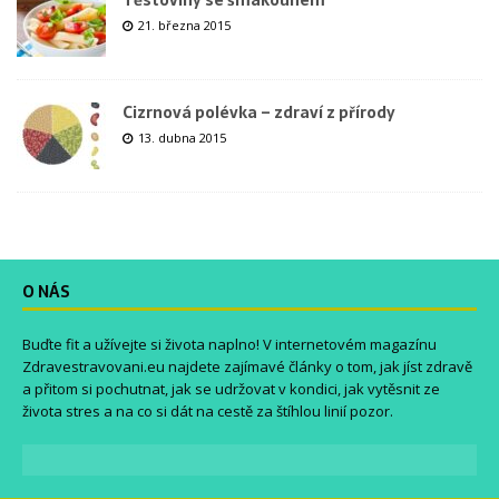
21. března 2015
Cizrnová polévka – zdraví z přírody
13. dubna 2015
O NÁS
Buďte fit a užívejte si života naplno! V internetovém magazínu
Zdravestravovani.eu
najdete zajímavé články o tom, jak jíst zdravě
a přitom si pochutnat, jak se udržovat v kondici, jak vytěsnit ze
života stres a na co si dát na cestě za štíhlou linií pozor.