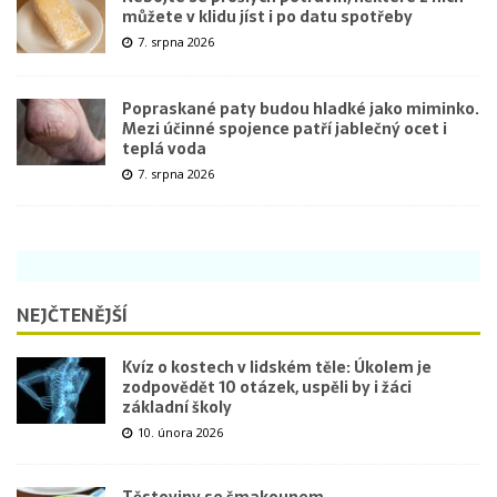
můžete v klidu jíst i po datu spotřeby
7. srpna 2026
Popraskané paty budou hladké jako miminko.
Mezi účinné spojence patří jablečný ocet i
teplá voda
7. srpna 2026
NEJČTENĚJŠÍ
Kvíz o kostech v lidském těle: Úkolem je
zodpovědět 10 otázek, uspěli by i žáci
základní školy
10. února 2026
Těstoviny se šmakounem