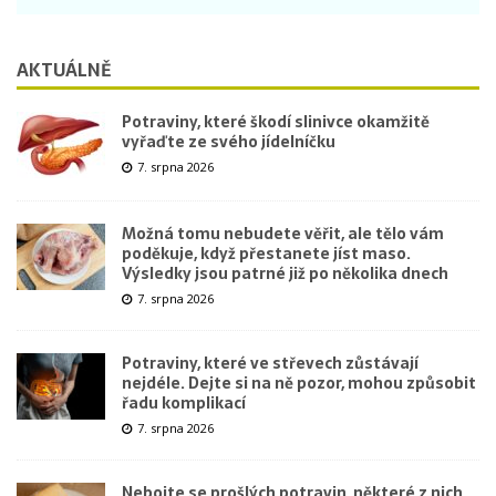
AKTUÁLNĚ
Potraviny, které škodí slinivce okamžitě
vyřaďte ze svého jídelníčku
7. srpna 2026
Možná tomu nebudete věřit, ale tělo vám
poděkuje, když přestanete jíst maso.
Výsledky jsou patrné již po několika dnech
7. srpna 2026
Potraviny, které ve střevech zůstávají
nejdéle. Dejte si na ně pozor, mohou způsobit
řadu komplikací
7. srpna 2026
Nebojte se prošlých potravin, některé z nich