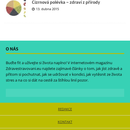
Cizrnová polévka – zdraví z přírody
13. dubna 2015
O NÁS
Buďte fit a užívejte si života naplno! V internetovém magazínu
Zdravestravovani.eu
najdete zajímavé články o tom, jak jíst zdravě a
přitom si pochutnat, jak se udržovat v kondici, jak vytěsnit ze života
stres a na co si dát na cestě za štíhlou linií pozor.
REDAKCE
KONTAKT