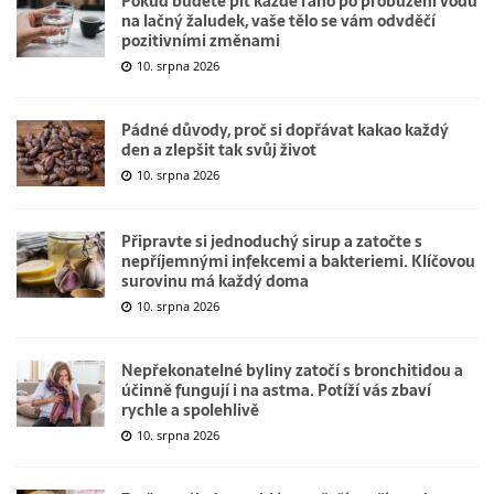
Pokud budete pít každé ráno po probuzení vodu
na lačný žaludek, vaše tělo se vám odvděčí
pozitivními změnami
10. srpna 2026
Pádné důvody, proč si dopřávat kakao každý
den a zlepšit tak svůj život
10. srpna 2026
Připravte si jednoduchý sirup a zatočte s
nepříjemnými infekcemi a bakteriemi. Klíčovou
surovinu má každý doma
10. srpna 2026
Nepřekonatelné byliny zatočí s bronchitidou a
účinně fungují i na astma. Potíží vás zbaví
rychle a spolehlivě
10. srpna 2026