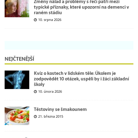
Změny nálad a problémy s řečí patří mezi
typické příznaky, které upozorní na demenci v
raném stádiu
10. srpna 2026
NEJČTENĚJŠÍ
Kvíz o kostech v lidském těle: Úkolem je
zodpovědět 10 otázek, uspěli by i žáci základní
školy
10. února 2026
Těstoviny se šmakounem
21. března 2015