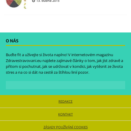
13. dubna 2015
O NÁS
Buďte fit a užívejte si života naplno! V internetovém magazínu
Zdravestravovani.eu
najdete zajímavé články o tom, jak jíst zdravě a
přitom si pochutnat, jak se udržovat v kondici, jak vytěsnit ze života
stres a na co si dát na cestě za štíhlou linií pozor.
REDAKCE
KONTAKT
ZÁSADY POUŽÍVÁNÍ COOKIES