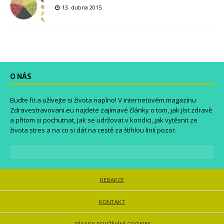
13. dubna 2015
O NÁS
Buďte fit a užívejte si života naplno! V internetovém magazínu
Zdravestravovani.eu
najdete zajímavé články o tom, jak jíst zdravě
a přitom si pochutnat, jak se udržovat v kondici, jak vytěsnit ze
života stres a na co si dát na cestě za štíhlou linií pozor.
REDAKCE
KONTAKT
ZÁSADY POUŽÍVÁNÍ COOKIES