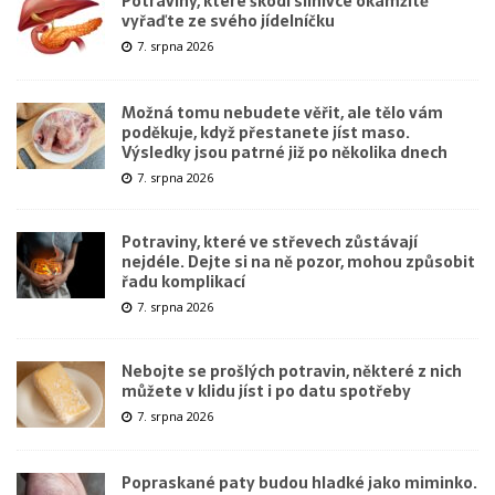
Potraviny, které škodí slinivce okamžitě
vyřaďte ze svého jídelníčku
7. srpna 2026
Možná tomu nebudete věřit, ale tělo vám
poděkuje, když přestanete jíst maso.
Výsledky jsou patrné již po několika dnech
7. srpna 2026
Potraviny, které ve střevech zůstávají
nejdéle. Dejte si na ně pozor, mohou způsobit
řadu komplikací
7. srpna 2026
Nebojte se prošlých potravin, některé z nich
můžete v klidu jíst i po datu spotřeby
7. srpna 2026
Popraskané paty budou hladké jako miminko.