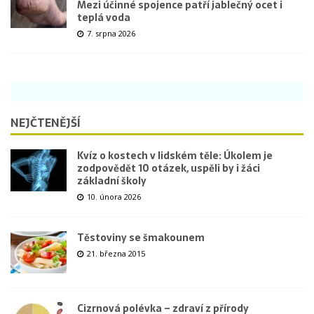
Mezi účinné spojence patří jablečný ocet i
teplá voda
7. srpna 2026
NEJČTENĚJŠÍ
Kvíz o kostech v lidském těle: Úkolem je
zodpovědět 10 otázek, uspěli by i žáci
základní školy
10. února 2026
Těstoviny se šmakounem
21. března 2015
Cizrnová polévka – zdraví z přírody