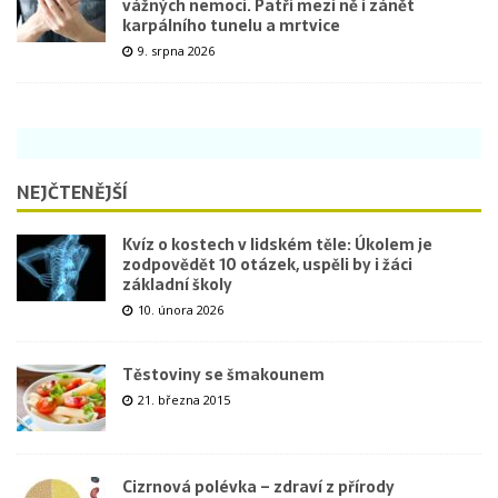
vážných nemocí. Patří mezi ně i zánět
karpálního tunelu a mrtvice
9. srpna 2026
NEJČTENĚJŠÍ
Kvíz o kostech v lidském těle: Úkolem je
zodpovědět 10 otázek, uspěli by i žáci
základní školy
10. února 2026
Těstoviny se šmakounem
21. března 2015
Cizrnová polévka – zdraví z přírody