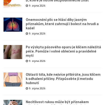
D, které je nutné bezpodmínečně znát
9. srpna 2026
Onemocnění plic se hlásí díky jasným
příznakům, které zahrnují i bolest na hrudi a
kašel
9. srpna 2026
Po výskytu pásového oparu je klíčem náležitá
péče. Pomůže i volné oblečení a pravidelné
mytí
9. srpna 2026
Oblasti těla, kde nejvíce přibíráte, jsou klíčem
k odhalení příčiny. Přizpůsobte jí metodu
hubnutí
9. srpna 2026
Necitlivost rukou může být příznakem