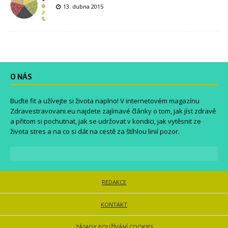
13. dubna 2015
O NÁS
Buďte fit a užívejte si života naplno! V internetovém magazínu
Zdravestravovani.eu
najdete zajímavé články o tom, jak jíst zdravě
a přitom si pochutnat, jak se udržovat v kondici, jak vytěsnit ze
života stres a na co si dát na cestě za štíhlou linií pozor.
REDAKCE
KONTAKT
ZÁSADY POUŽÍVÁNÍ COOKIES