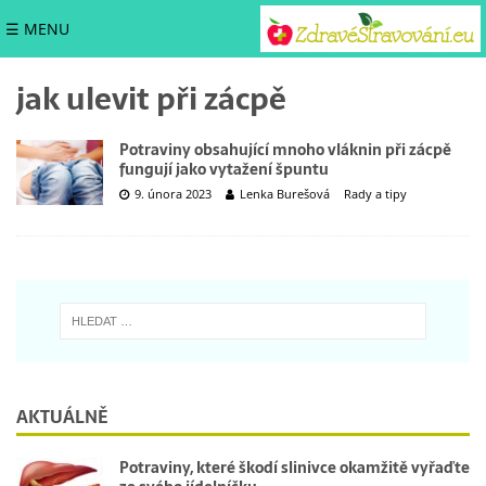
☰ MENU
jak ulevit při zácpě
Potraviny obsahující mnoho vláknin při zácpě
fungují jako vytažení špuntu
9. února 2023
Lenka Burešová
Rady a tipy
AKTUÁLNĚ
Potraviny, které škodí slinivce okamžitě vyřaďte