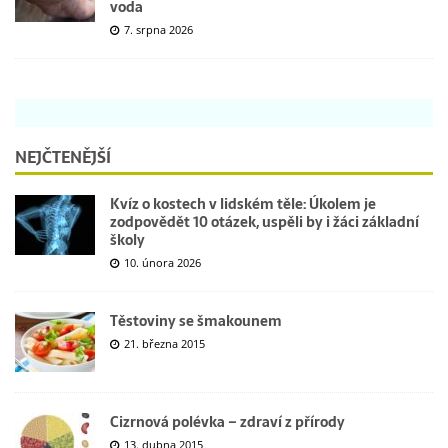
voda
7. srpna 2026
NEJČTENĚJŠÍ
Kvíz o kostech v lidském těle: Úkolem je
zodpovědět 10 otázek, uspěli by i žáci základní
školy
10. února 2026
Těstoviny se šmakounem
21. března 2015
Cizrnová polévka – zdraví z přírody
13. dubna 2015