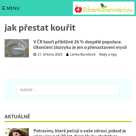
☰ MENU
jak přestat kouřit
V ČR kouří příbližně 26 % dospělé populace.
Ukončení zlozvyku je jen o přenastavení mysli
21. března 2023
Lenka Burešová
Rady a tipy
AKTUÁLNĚ
Potraviny, které pečují o vaše zdraví, pokud je