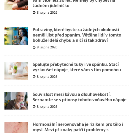
vám více než 30 let. Neměly by chybět na
žádném jídelníčku
8. srpna 2026
Potraviny, které byste za žádných okolností
neměli jíst před spaním. Většina lidí v tomto
bohužel dělá chybu a ničí si tak zdraví
8. srpna 2026
Spalujte přebytečné tuky i ve spánku. Stačí
vyzkoušet nápoje, které vám s tím pomohou
8. srpna 2026
Souvislost mezi kávou a dlouhověkostí.
Seznamte se s přínosy tohoto voňavého nápoje
8. srpna 2026
Hormonální nerovnováha je rizikem pro tělo i
mysl. Mezi příznaky patří i problémy s