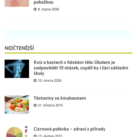
pokožkou
8. srpna 2026
NEJČTENĚJŠÍ
Kvíz o kostech v lidském těle: Úkolem je
zodpovědět 10 otázek, uspěli by i žáci základní
školy
10. února 2026
Těstoviny se šmakounem
21. března 2015
Cizrnová polévka – zdraví z přírody
13. dubna 2015